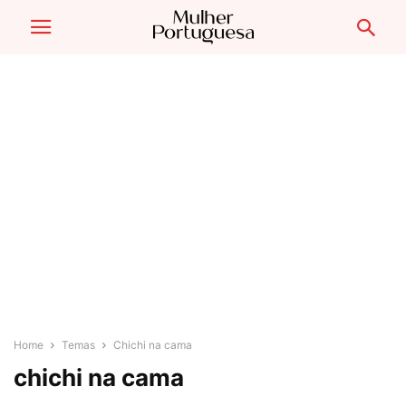
Home
Temas
Chichi na cama
chichi na cama