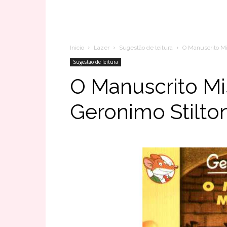
Inicio
Lazer
Sugestão de leitura
O Manuscrito Mi
Sugestão de leitura
O Manuscrito Mi
Geronimo Stilto