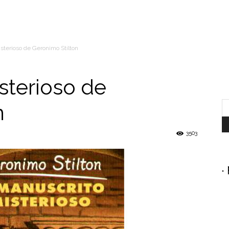
sterioso de Geronimo Stilton
sterioso de
n
3503
.