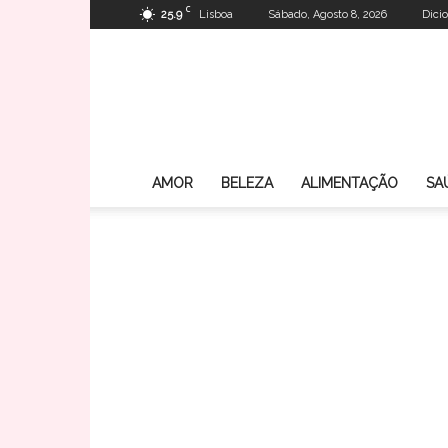
C
25.9
Lisboa
Sábado, Agosto 8, 2026
Dici
AMOR
BELEZA
ALIMENTAÇÃO
SA