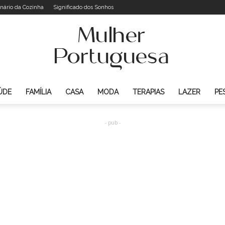
onário da Cozinha
Significado dos Sonhos
ÚDE
FAMÍLIA
CASA
MODA
TERAPIAS
LAZER
PE
Mulher
- pub -
Portuguesa