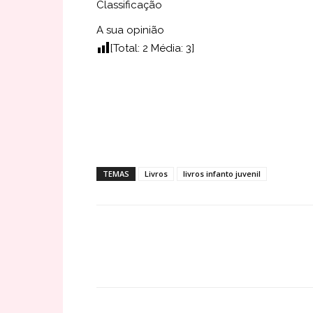
Classificação
A sua opinião
[Total:
2
Média:
3
]
TEMAS
Livros
livros infanto juvenil
Share