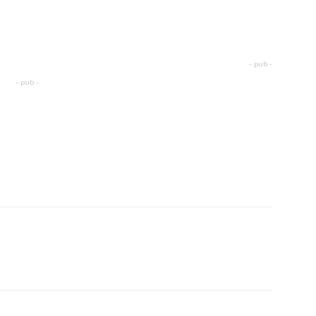
- pub -
- pub -