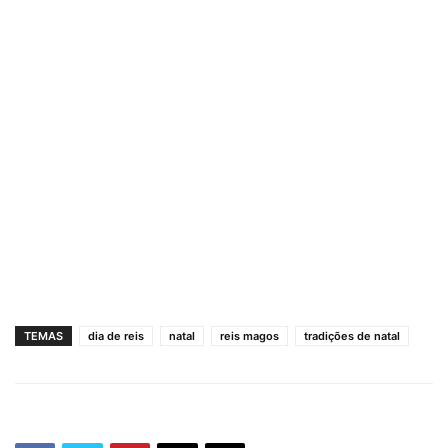
TEMAS
dia de reis
natal
reis magos
tradições de natal