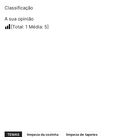
Classificação
A sua opinião
[Total:
1
Média:
5
]
TEMAS
limpeza da cozinha
limpeza de tapetes