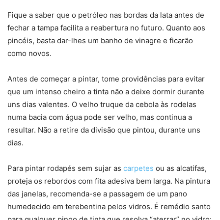
Fique a saber que o petróleo nas bordas da lata antes de
fechar a tampa facilita a reabertura no futuro. Quanto aos
pincéis, basta dar-lhes um banho de vinagre e ficarão
como novos.
Antes de começar a pintar, tome providências para evitar
que um intenso cheiro a tinta não a deixe dormir durante
uns dias valentes. O velho truque da cebola às rodelas
numa bacia com água pode ser velho, mas continua a
resultar. Não a retire da divisão que pintou, durante uns
dias.
Para pintar rodapés sem sujar as
carpetes
ou as alcatifas,
proteja os rebordos com fita adesiva bem larga. Na pintura
das janelas, recomenda-se a passagem de um pano
humedecido em terebentina pelos vidros. É remédio santo
para qualquer pingo de tinta que resolva “aterrar” no vidro: