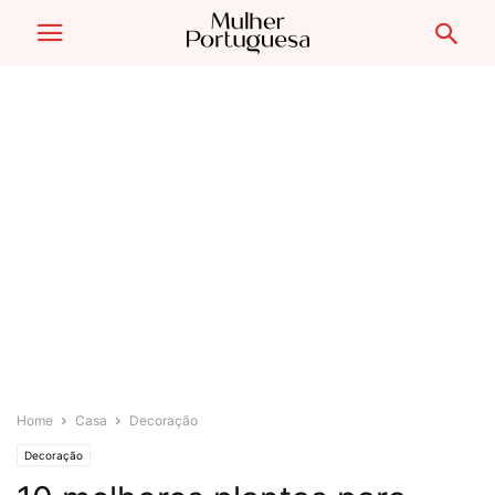
Home
Casa
Decoração
Decoração