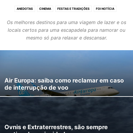
ANEDOTAS
CINEMA
FESTAS E TRADIÇÕES
FOI NOTÍCIA
FORA DE CASA
HOBBIES
MÚSICAS
SUGESTÃO DE LEITURA
Os melhores destinos para uma viagem de lazer e os
VIAGENS E ESCAPADELAS
VIDEOS A NÃO PERDER
locais certos para uma escapadela para namorar ou
mesmo só para relaxar e descansar.
Air Europa: saiba como reclamar em caso
de interrupção de voo
Ovnis e Extraterrestres, são sempre