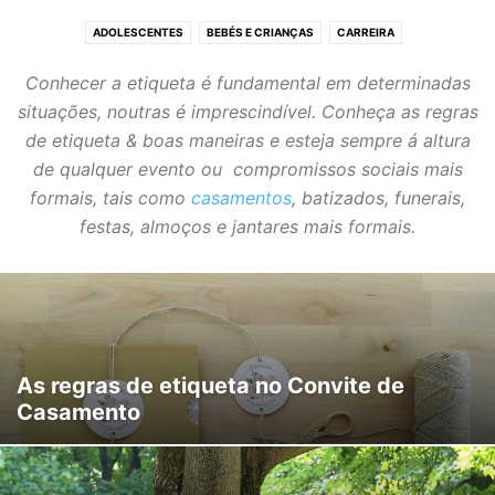
ADOLESCENTES
BEBÉS E CRIANÇAS
CARREIRA
COMPRAS & DINHEIRO
EDUCAÇÃO DOS FILHOS
Conhecer a etiqueta é fundamental em determinadas
ETIQUETA & BOAS MANEIRAS
FILHOS & ENTEADOS
GRAVIDEZ
situações, noutras é imprescindível. Conheça as regras
LEIS & DIREITOS
OS MAIS IDOSOS
de etiqueta & boas maneiras e esteja sempre á altura
de qualquer evento ou compromissos sociais mais
formais, tais como
casamentos
, batizados, funerais,
festas, almoços e jantares mais formais.
As regras de etiqueta no Convite de
Casamento