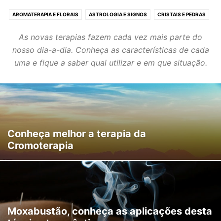
AROMATERAPIA E FLORAIS
ASTROLOGIA E SIGNOS
CRISTAIS E PEDRAS
ESPIRITUALIDADE
HORÓSCOPO
NOVAS TERAPIAS
REIKI E FENG SHUI
As novas terapias fazem cada vez mais parte do
SONHOS E HIPNOTERAPIA
TARÔT E ADIVINHAÇÃO
TERAPIAS ORIENTAIS
nosso dia-a-dia. Conheça as características de cada
YOGA E MEDITAÇÃO
uma e fique a saber qual utilizar e em que situação.
Conheça melhor a terapia da
Cromoterapia
Moxabustão, conheça as aplicações desta