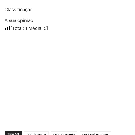
Classificação
A sua opinião
[Total:
1
Média:
5
]
TEMAS
cor da sorte
cromoterapia
cura pelas cores