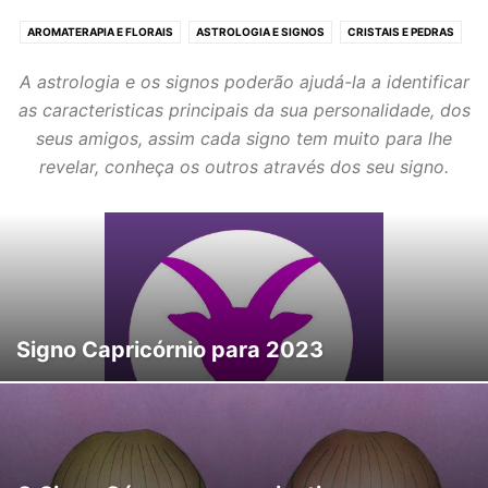
AROMATERAPIA E FLORAIS
ASTROLOGIA E SIGNOS
CRISTAIS E PEDRAS
ESPIRITUALIDADE
HORÓSCOPO
NOVAS TERAPIAS
REIKI E FENG SHUI
A astrologia e os signos poderão ajudá-la a identificar
SONHOS E HIPNOTERAPIA
TARÔT E ADIVINHAÇÃO
TERAPIAS ORIENTAIS
as caracteristicas principais da sua personalidade, dos
YOGA E MEDITAÇÃO
seus amigos, assim cada signo tem muito para lhe
revelar, conheça os outros através dos seu signo.
Signo Capricórnio para 2023