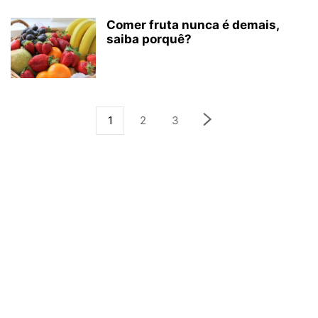
Comer fruta nunca é demais,
saiba porquê?
1
2
3