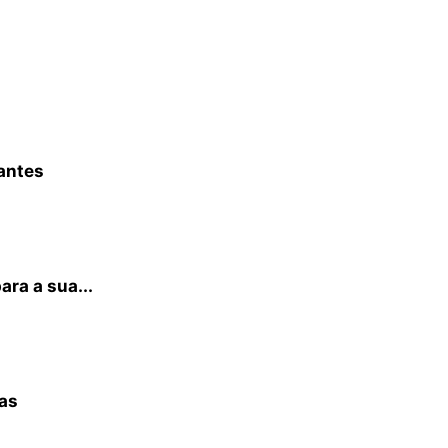
dantes
ra a sua...
las