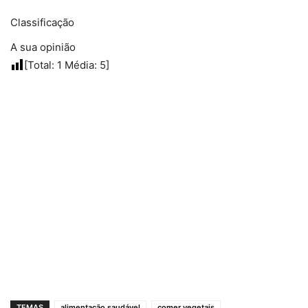
Classificação
A sua opinião
[Total:
1
Média:
5
]
TEMAS
alimentação saudável
comer vegetais