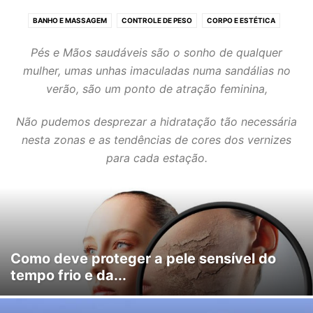
BANHO E MASSAGEM
CONTROLE DE PESO
CORPO E ESTÉTICA
EXERCICIO FISICO
PÉS E MÃOS SAUDÁVEIS
ROSTO E CABELO
Pés e Mãos saudáveis são o sonho de qualquer
mulher, umas unhas imaculadas numa sandálias no
verão, são um ponto de atração feminina,
Não pudemos desprezar a hidratação tão necessária
nesta zonas e as tendências de cores dos vernizes
para cada estação.
Como deve proteger a pele sensível do
tempo frio e da...
Os Pés