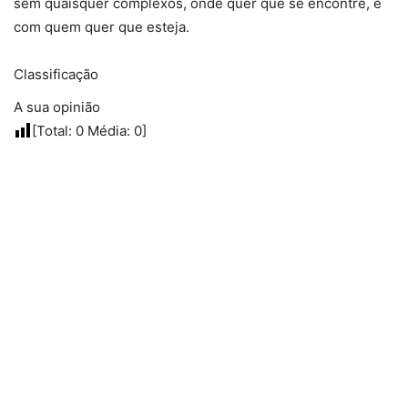
sem quaisquer complexos, onde quer que se encontre, e
com quem quer que esteja.
Classificação
A sua opinião
[Total:
0
Média:
0
]