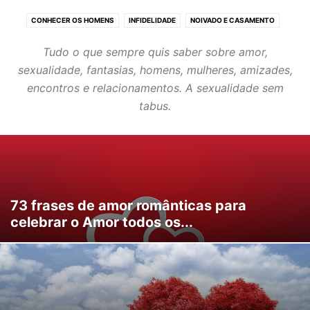
CONHECER OS HOMENS
INFIDELIDADE
NOIVADO E CASAMENTO
SEDUÇÃO
SEM COMPROMISSO
SEPARAÇÃO E DIVÓRCIO
Tudo o que sempre quis saber sobre amor,
SEXUALIDADE
sexualidade, fantasias, homens, mulheres, amizades,
encontros e relacionamentos. A sexualidade sem
tabus.
73 frases de amor românticas para
celebrar o Amor todos os...