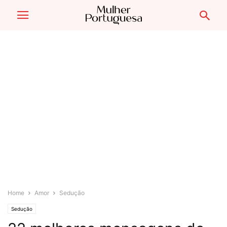
Home
Amor
Sedução
Sedução