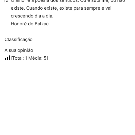
O amor é a poesia dos sentidos. Ou é sublime, ou não
existe. Quando existe, existe para sempre e vai
crescendo dia a dia.
Honoré de Balzac
Classificação
A sua opinião
[Total:
1
Média:
5
]