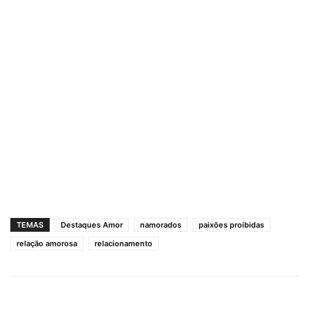
TEMAS
Destaques Amor
namorados
paixões proibidas
relação amorosa
relacionamento