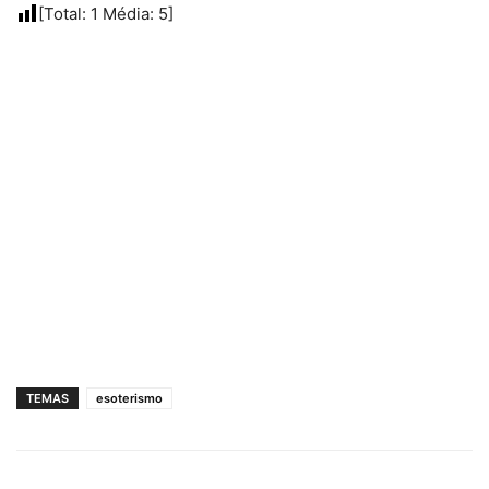
[Total:
1
Média:
5
]
TEMAS
esoterismo