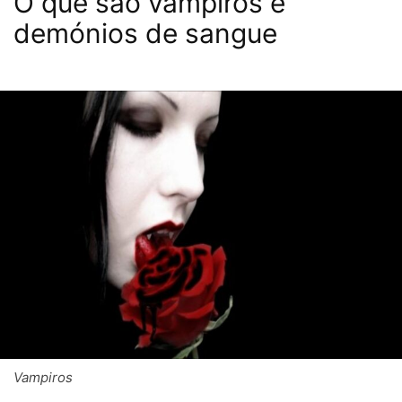
O que são vampiros e
demónios de sangue
Vampiros