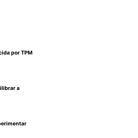
cida por TPM
librar a
perimentar