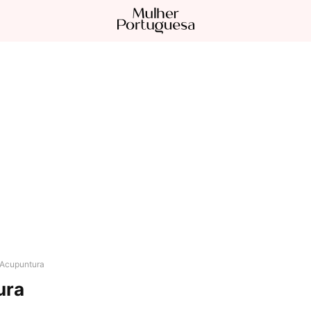
Acupuntura
ura