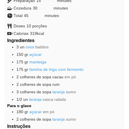
Preparação
15
minutes
minutes
Cozedura
30
minutes
minutes
Total
45
minutes
minutes
Doses
10
porções
Calorias
319
kcal
Ingredientes
3
un
ovos
batidos
150
gr
açúcar
175
gr
manteiga
175
gr
farinha de trigo com fermento
2
colheres de sopa
cacau
em pó
2
colheres de sopa
rum
3
colheres de sopa
laranja
sumo
1/2
un
laranja
casca ralada
Para o glace
180
gr
açúcar
em pó
2
colheres de sopa
laranja
sumo
Instruções