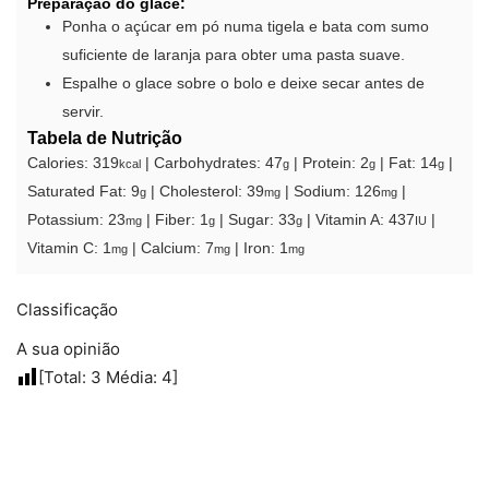
Preparação do glacé:
Ponha o açúcar em pó numa tigela e bata com sumo
suficiente de laranja para obter uma pasta suave.
Espalhe o glace sobre o bolo e deixe secar antes de
servir.
Tabela de Nutrição
Calories:
319
|
Carbohydrates:
47
|
Protein:
2
|
Fat:
14
|
kcal
g
g
g
Saturated Fat:
9
|
Cholesterol:
39
|
Sodium:
126
|
g
mg
mg
Potassium:
23
|
Fiber:
1
|
Sugar:
33
|
Vitamin A:
437
|
mg
g
g
IU
Vitamin C:
1
|
Calcium:
7
|
Iron:
1
mg
mg
mg
Classificação
A sua opinião
[Total:
3
Média:
4
]