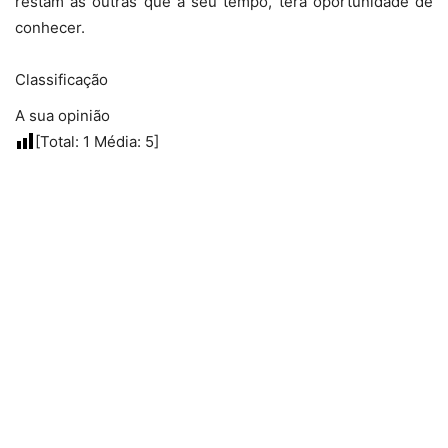
restam as outras que a seu tempo, terá oportunidade de
conhecer.
Classificação
A sua opinião
[Total:
1
Média:
5
]