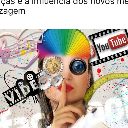
nças e a influência dos novos m
izagem