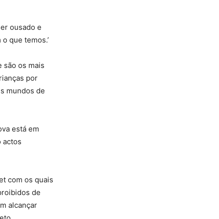
ser ousado e
o que temos.’
e são os mais
rianças por
ens mundos de
rova está em
 actos
et com os quais
proibidos de
m alcançar
eto.