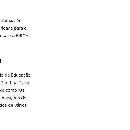
erência ‘As
ricana para o
esa e a ERICA
a
do da Educação,
Geral da Deco,
éis como ‘Os
rganizações de
dos de vários