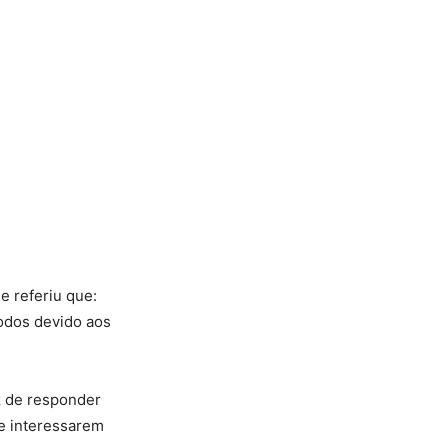
e referiu que:
odos devido aos
z de responder
 e interessarem