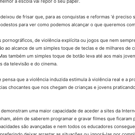
melhor a escola vai repor o seu papel’.
deixou de frisar que, para as conquistas e reformas ‘é preciso 
odestos para ver como podemos alcançar o que queremos com 
s pornográficos, de violência explícita ou jogos que nem sempr
ão ao alcance de um simples toque de teclas e de milhares de c
Mas também um simples toque de botão leva até aos mais jov
és da televisão e do cinema.
 pensa que a violência induzida estimula à violência real e a p
cias chocantes que nos chegam de crianças e jovens praticando
s demonstram uma maior capacidade de aceder a sites da Intern
nham, além de saberem programar e gravar filmes que ficaram 
apacidades são avançadas e nem todos os educadores consegue
 preferindo deixar arrastar as situações ou ignorá-las por compl