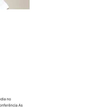
edia no
onferência As