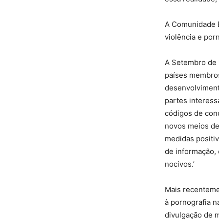
A Comunidade E
violência e por
A Setembro de 
países membros
desenvolvimento
partes interes
códigos de con
novos meios de
medidas positiv
de informação,
nocivos.’
Mais recenteme
à pornografia n
divulgação de m