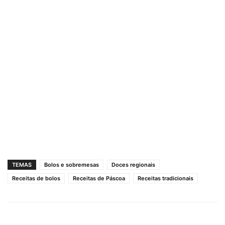
TEMAS
Bolos e sobremesas
Doces regionais
Receitas de bolos
Receitas de Páscoa
Receitas tradicionais