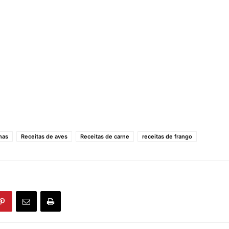
has
Receitas de aves
Receitas de carne
receitas de frango