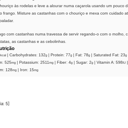
chouriço às rodelas e leve a alourar numa caçarola usando um pouco 
o frango. Misture as castanhas com o chouriço e mexa com cuidado at
paladar.
ngo com castanhas numa travessa de servir regando-o com o molho, 
tatas, as castanhas e as cebolinhas.
utrição
0
|
Carbohydrates:
132
|
Protein:
77
|
Fat:
78
|
Saturated Fat:
23
kcal
g
g
g
g
m:
525
|
Potassium:
2511
|
Fiber:
4
|
Sugar:
2
|
Vitamin A:
598
mg
mg
g
g
IU
um:
128
|
Iron:
15
mg
mg
ia:
5
]