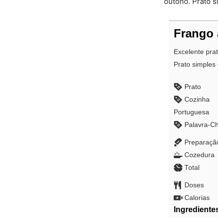
outono. Prato s
Frango
Excelente pra
Prato simples 
Prato
Cozinha
Portuguesa
Palavra-C
Preparaçã
Cozedura
Total
Doses
Calorias
Ingrediente