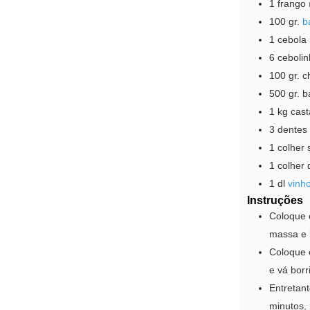
1
frango
100
gr.
b
1
cebola
6
ceboli
100
gr.
c
500
gr.
b
1
kg
cas
3
dentes
1
colher
1
colher 
1
dl
vinh
Instruções
Coloque 
massa e 
Coloque 
e vá borr
Entretant
minutos,