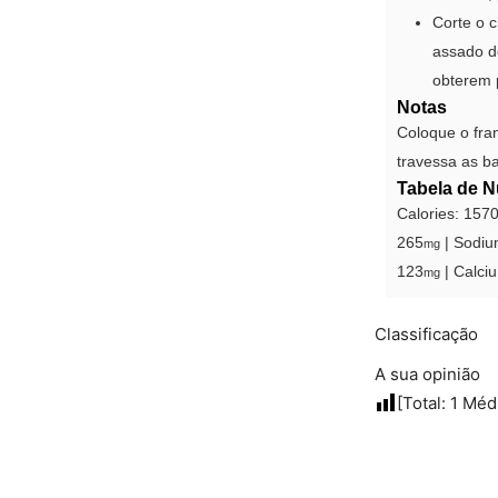
Corte o 
assado d
obterem 
Notas
Coloque o fra
travessa as ba
Tabela de N
Calories:
157
265
|
Sodiu
mg
123
|
Calci
mg
Classificação
A sua opinião
[Total:
1
Méd