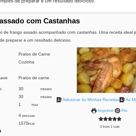
imples de preparar e um resultado delicioso.
 assado com Castanhas
to de frango assado acompanhado com castanhas. Uma receita ideal p
de preparar e um resultado delicioso.
Pratos de Carne
Cozinha
have
Pratos de carne
o
30
minutes
minutes
30
minutes
minutes
Adicionar às Minhas Receitas
As Mi
1
hour
hour
Imprimir
Pin
4
pessoas
1570
kcal
5
from 1 vote
s