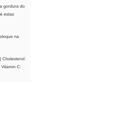
da gordura do
é estas
coloque na
|
Cholesterol:
|
Vitamin C: