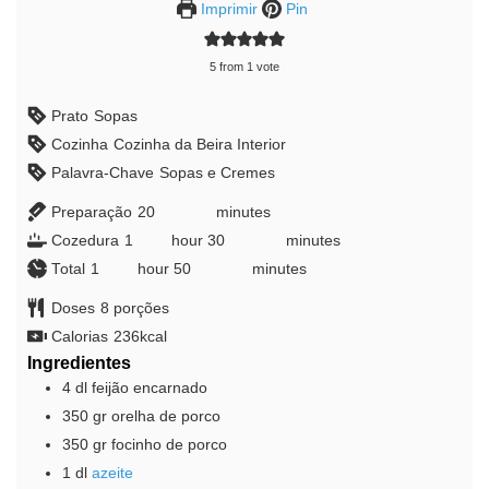
Imprimir
Pin
5
from 1 vote
Prato
Sopas
Cozinha
Cozinha da Beira Interior
Palavra-Chave
Sopas e Cremes
Preparação
20
minutes
minutes
Cozedura
1
hour
hour
30
minutes
minutes
Total
1
hour
hour
50
minutes
minutes
Doses
8
porções
Calorias
236
kcal
Ingredientes
4
dl
feijão encarnado
350
gr
orelha de porco
350
gr
focinho de porco
1
dl
azeite