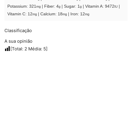
Potassium:
321
|
Fiber:
4
|
Sugar:
1
|
Vitamin A:
9472
|
mg
g
g
IU
Vitamin C:
12
|
Calcium:
18
|
Iron:
12
mg
mg
mg
Classificação
A sua opinião
[Total:
2
Média:
5
]