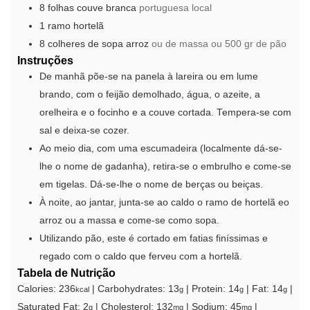
8
folhas
couve branca
portuguesa local
1
ramo
hortelã
8
colheres de sopa
arroz
ou de massa ou 500 gr de pão
Instruções
De manhã põe-se na panela à lareira ou em lume
brando, com o feijão demolhado, água, o azeite, a
orelheira e o focinho e a couve cortada. Tempera-se com
sal e deixa-se cozer.
Ao meio dia, com uma escumadeira (localmente dá-se-
lhe o nome de gadanha), retira-se o embrulho e come-se
em tigelas. Dá-se-lhe o nome de berças ou beiças.
À noite, ao jantar, junta-se ao caldo o ramo de hortelã eo
arroz ou a massa e come-se como sopa.
Utilizando pão, este é cortado em fatias finíssimas e
regado com o caldo que ferveu com a hortelã.
Tabela de Nutrição
Calories:
236
|
Carbohydrates:
13
|
Protein:
14
|
Fat:
14
|
kcal
g
g
g
Saturated Fat:
2
|
Cholesterol:
132
|
Sodium:
45
|
g
mg
mg