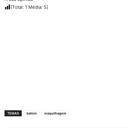
[Total:
1
Média:
5
]
TEMAS
batom
maquilhagem