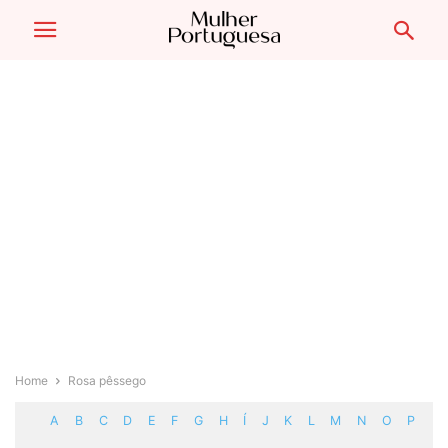
Home
Rosa pêssego
A
B
C
D
E
F
G
H
Í
J
K
L
M
N
O
P