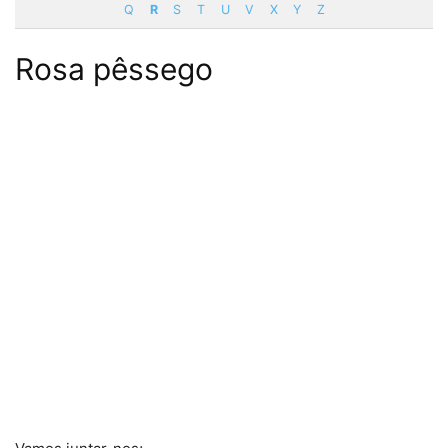
Q
R
S
T
U
V
X
Y
Z
Rosa pêssego