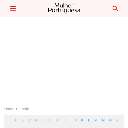
Home
Limão
A
B
C
D
E
F
G
H
Í
J
K
L
M
N
O
P