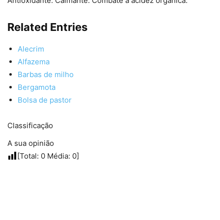
Antioxidante. Calmante. Combate a acidez orgânica.
Related Entries
Alecrim
Alfazema
Barbas de milho
Bergamota
Bolsa de pastor
Classificação
A sua opinião
[Total:
0
Média:
0
]