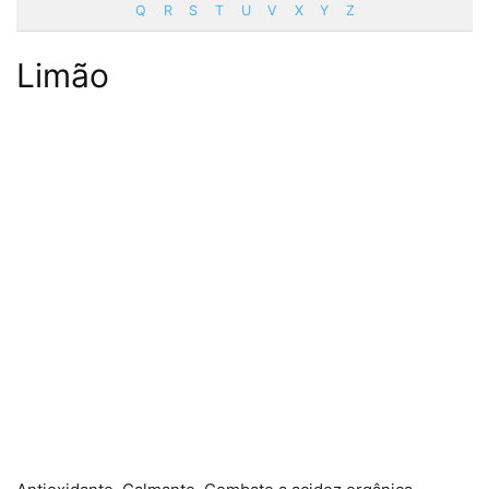
Q
R
S
T
U
V
X
Y
Z
Limão