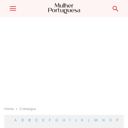
Home
Crataegus
A
B
C
D
E
F
G
H
Í
J
K
L
M
N
O
P