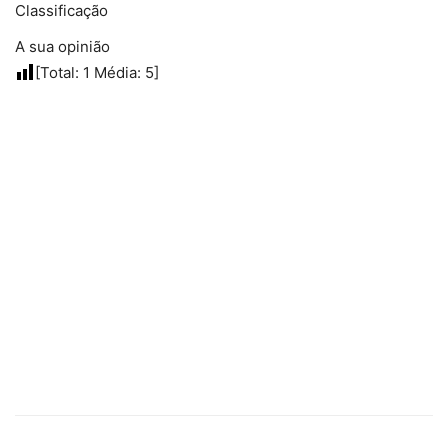
Classificação
A sua opinião
[Total:
1
Média:
5
]