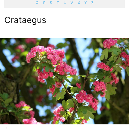
Q
R
S
T
U
V
X
Y
Z
Crataegus