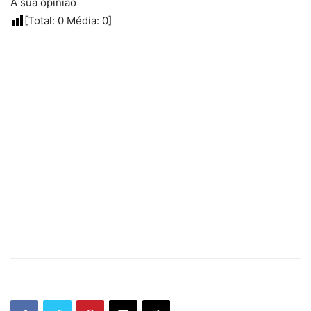
A sua opinião
[Total:
0
Média:
0
]