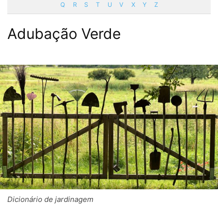
Q
R
S
T
U
V
X
Y
Z
Adubação Verde
Dicionário de jardinagem