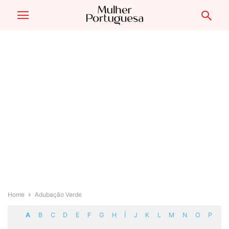
Home
Adubação Verde
A
B
C
D
E
F
G
H
Í
J
K
L
M
N
O
P