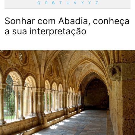
Q
R
S
T
U
V
X
Y
Z
Sonhar com Abadia, conheça
a sua interpretação