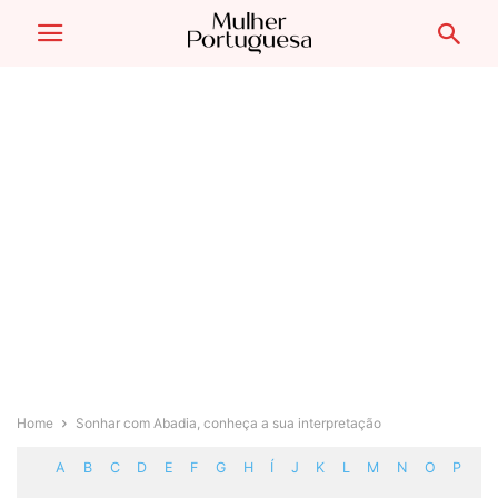
Home
Sonhar com Abadia, conheça a sua interpretação
A
B
C
D
E
F
G
H
Í
J
K
L
M
N
O
P