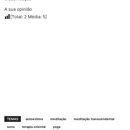
A sua opinião
[Total:
2
Média:
5
]
TEMAS
autoestima
meditação
meditação transcendental
sono
terapia oriental
yoga