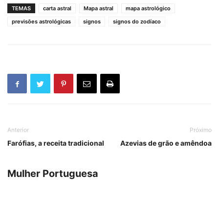
TEMAS
carta astral
Mapa astral
mapa astrológico
previsões astrológicas
signos
signos do zodíaco
Anterior
Próximo
Farófias, a receita tradicional
Azevias de grão e amêndoa
Mulher Portuguesa