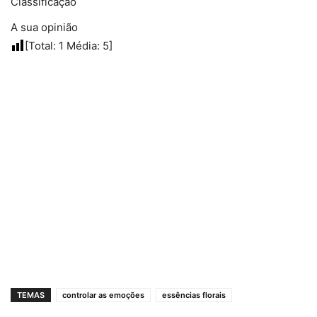
Classificação
A sua opinião
[Total:
1
Média:
5
]
TEMAS
controlar as emoções
essências florais