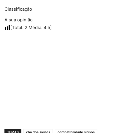
Classificação
A sua opinião
[Total:
2
Média:
4.5
]
TEMAS
chá dos signos
compatibilidade signos