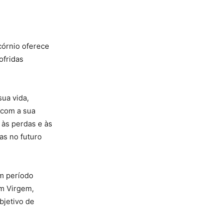
córnio oferece
ofridas
ua vida,
 com a sua
 às perdas e às
s no futuro
m período
em Virgem,
bjetivo de