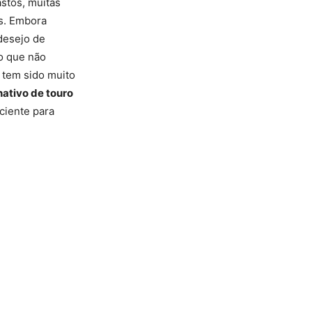
stos, muitas
s. Embora
 desejo de
o que não
 tem sido muito
nativo de touro
ciente para