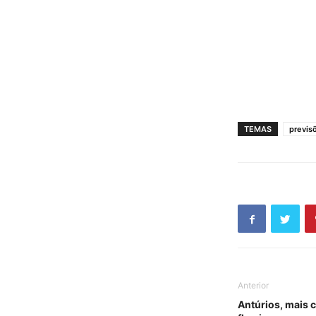
TEMAS
previs
Anterior
Antúrios, mais 