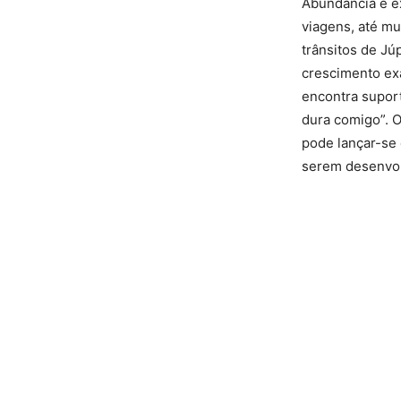
Abundância e e
viagens, até m
trânsitos de Jú
crescimento ex
encontra supor
dura comigo”. 
pode lançar-se 
serem desenvol