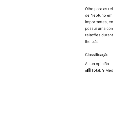
Olhe para as re
de Neptuno em 
importantes, e
possui uma cone
relações duran
lhe trás.
Classificação
A sua opinião
[Total:
9
Méd