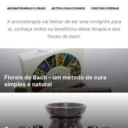
AROMATERAPIA E FLORAIS
ASTROLOGIA E SIGNOS
CRISTAIS E PEDRAS
ESPIRITUALIDADE
HORÓSCOPO
NOVAS TERAPIAS
REIKI E FENG SHUI
A aromaterapia vai deixar de ser uma incógnita para
SONHOS E HIPNOTERAPIA
TARÔT E ADIVINHAÇÃO
TERAPIAS ORIENTAIS
si, conheça todos os benefícios desta terapia e dos
YOGA E MEDITAÇÃO
florais de bach.
Florais de Bach – um método de cura
simples e natural