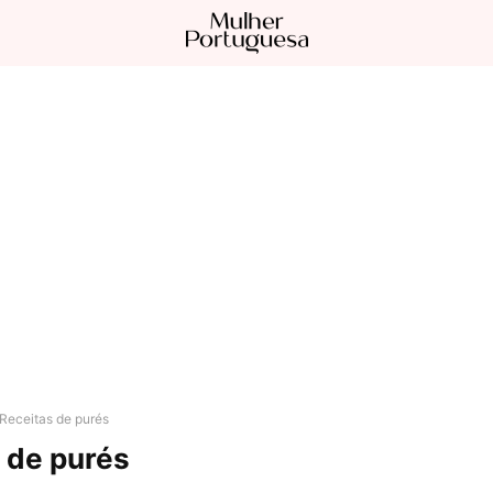
Receitas de purés
 de purés