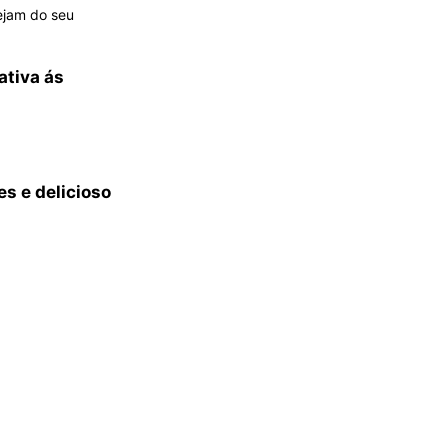
ejam do seu
ativa ás
s e delicioso