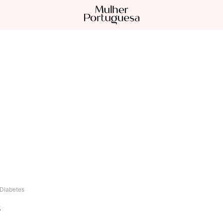
Diabetes
s