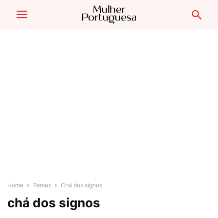
Home
Temas
Chá dos signos
chá dos signos