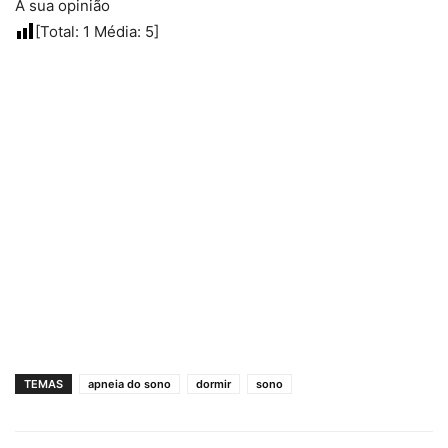
A sua opinião
[Total:
1
Média:
5
]
TEMAS
apneia do sono
dormir
sono