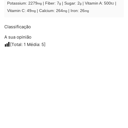
Potassium:
2279
|
Fiber:
7
|
Sugar:
2
|
Vitamin A:
500
|
mg
g
g
IU
Vitamin C:
49
|
Calcium:
264
|
Iron:
26
mg
mg
mg
Classificação
A sua opinião
[Total:
1
Média:
5
]