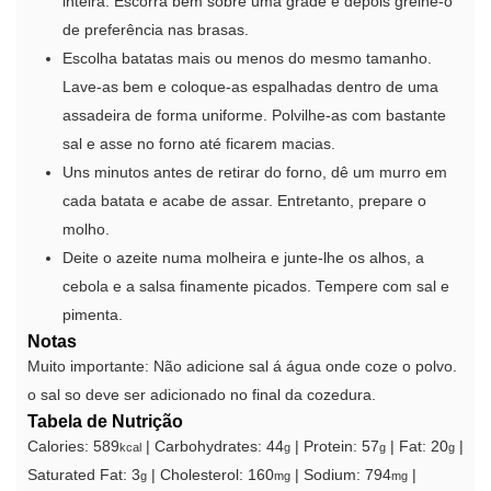
inteira. Escorra bem sobre uma grade e depois grelhe-o
de preferência nas brasas.
Escolha batatas mais ou menos do mesmo tamanho.
Lave-as bem e coloque-as espalhadas dentro de uma
assadeira de forma uniforme. Polvilhe-as com bastante
sal e asse no forno até ficarem macias.
Uns minutos antes de retirar do forno, dê um murro em
cada batata e acabe de assar. Entretanto, prepare o
molho.
Deite o azeite numa molheira e junte-lhe os alhos, a
cebola e a salsa finamente picados. Tempere com sal e
pimenta.
Notas
Muito importante: Não adicione sal á água onde coze o polvo.
o sal so deve ser adicionado no final da cozedura.
Tabela de Nutrição
Calories:
589
|
Carbohydrates:
44
|
Protein:
57
|
Fat:
20
|
kcal
g
g
g
Saturated Fat:
3
|
Cholesterol:
160
|
Sodium:
794
|
g
mg
mg