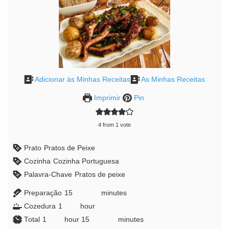
Adicionar às Minhas Receitas
As Minhas Receitas
Imprimir
Pin
4
from 1 vote
Prato
Pratos de Peixe
Cozinha
Cozinha Portuguesa
Palavra-Chave
Pratos de peixe
Preparação
15
minutes
minutes
Cozedura
1
hour
hour
Total
1
hour
hour
15
minutes
minutes