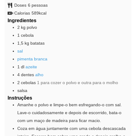
Doses
6
pessoas
Calorias
589
kcal
Ingredientes
2
kg
polvo
1
cebola
1,5
kg
batatas
sal
pimenta branca
1
dl
azeite
4
dentes
alho
2
cebolas
1 para cozer o polvo e outra para o molho
salsa
Instruções
Amanhe o polvo e limpe-o bem esfregando-o com sal.
Lave-o cuidadosamente e depois de escorrido, bata-o
com um maço de madeira para ficar macio.
Coza em água juntamente com uma cebola descascada