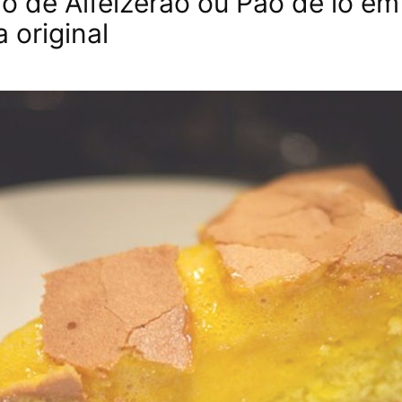
ló de Alfeizerão ou Pão de ló em
a original