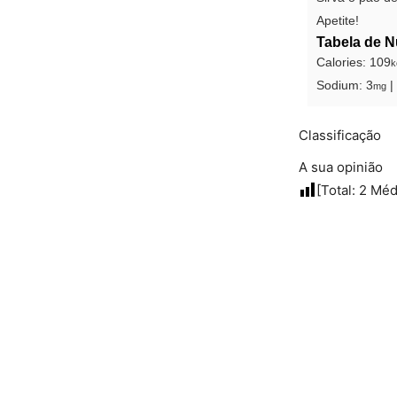
Apetite!
Tabela de N
Calories:
109
k
Sodium:
3
|
mg
Classificação
A sua opinião
[Total:
2
Méd