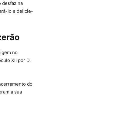
 desfaz na
rá-lo e delicie-
zerão
origem no
ulo XII por D.
encerramento do
saram a sua