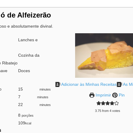
ló de Alfeizerão
so e absolutamente divinal.
Lanches e
Cozinha da
 Ribatejo
have
Doces
Adicionar às Minhas Receitas
As Mi
o
15
minutes
minutes
Imprimir
Pin
7
minutes
minutes
22
minutes
minutes
3.75
from
4
votes
8
porções
109
kcal
s