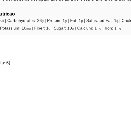
utrição
|
Carbohydrates:
26
|
Protein:
1
|
Fat:
1
|
Saturated Fat:
1
|
Chol
cal
g
g
g
g
Potassium:
10
|
Fiber:
1
|
Sugar:
19
|
Calcium:
1
|
Iron:
1
mg
g
g
mg
mg
ia:
5
]