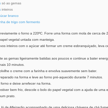
s
só as gemas
s
inteiros
úcar branco
inha de trigo com fermento
reviamente o forno a 220ºC. Forre uma forma com mola de cerca de
 papel vegetal untada com manteiga.
ovos inteiros com o açúcar até formar um creme esbranquiçado, leva c
te as gemas ligeiramente batidas aos poucos e continue a bater ener
mais 10 minutos.
polvilhe o creme com a farinha e envolva suavemente sem bater.
preparado na forma e leve ao forno pré-aquecido durante 7 minutos.
 forno e deixe arrefecer na forma.
stiver bem frio, descole o bolo do papel vegetal com a ajuda de uma e
num prato.
e ló de Alfeizerão acompanhado de uma deliciosa chávena de chá fum