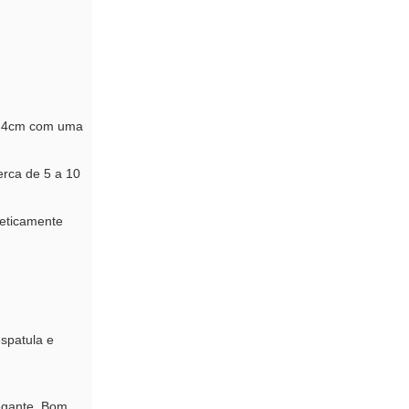
 24cm com uma
erca de 5 a 10
geticamente
spatula e
egante. Bom