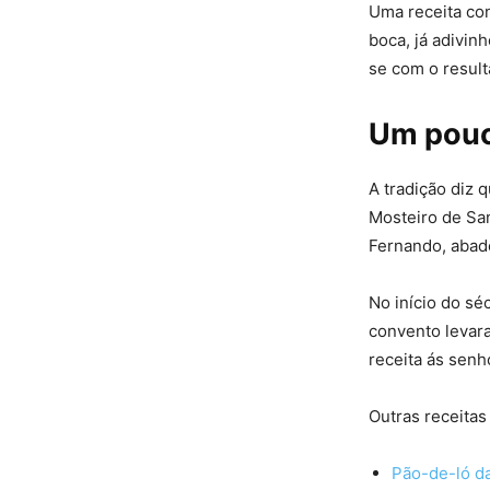
Uma receita co
boca, já adivin
se com o result
Um pouco
A tradição diz 
Mosteiro de San
Fernando, abad
No início do sé
convento levara
receita ás senh
Outras receitas
Pão-de-ló d