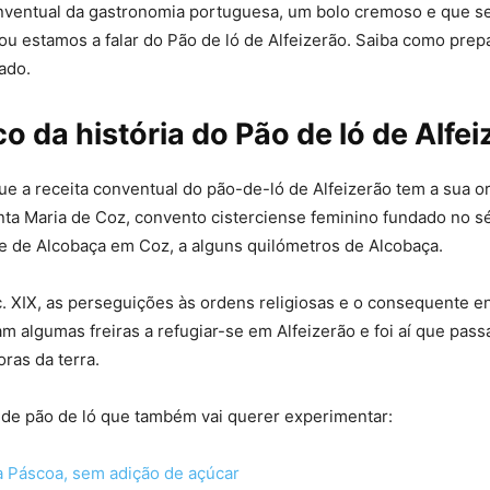
nventual da gastronomia portuguesa, um bolo cremoso e que se
hou estamos a falar do Pão de ló de Alfeizerão. Saiba como prepa
ado.
 da história do Pão de ló de Alfei
que a receita conventual do pão-de-ló de Alfeizerão tem a sua 
ta Maria de Coz, convento cisterciense feminino fundado no séc
e de Alcobaça em Coz, a alguns quilómetros de Alcobaça.
c. XIX, as perseguições às ordens religiosas e o consequente 
m algumas freiras a refugiar-se em Alfeizerão e foi aí que pas
oras da terra.
 de pão de ló que também vai querer experimentar:
a Páscoa, sem adição de açúcar