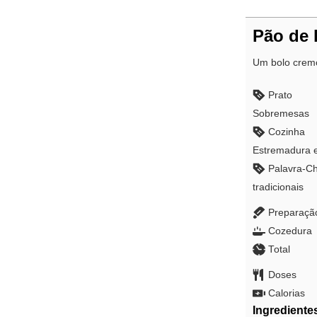
Pão de 
Um bolo cremo
Prato
Sobremesas
Cozinha
Estremadura e
Palavra-C
tradicionais
Preparaçã
Cozedura
Total
Doses
Calorias
Ingrediente