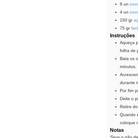
8
un
ovo
4
un
ovo
150
gr
aç
75
gr
far
Instruções
Aqueça p
folha de
Bata os 
minutos.
Acrescen
durante 
Por fim 
Deite o 
Retire do
Quando e
coloque 
Notas
Sirva o pão d