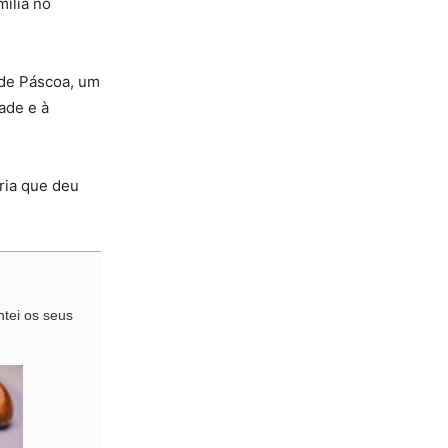
ília no
 de Páscoa, um
zade e à
ória que deu
ntei os seus