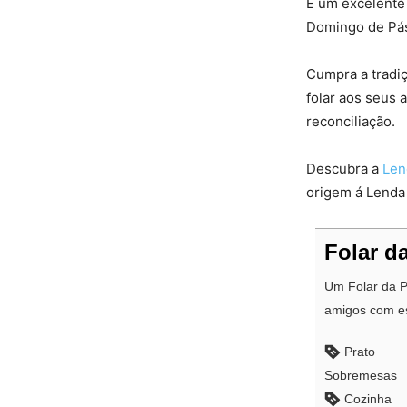
É um excelente
Domingo de Pá
Cumpra a tradi
folar aos seus 
reconciliação.
Descubra a
Len
origem á Lenda 
Folar d
Um Folar da P
amigos com est
Prato
Sobremesas
Cozinha