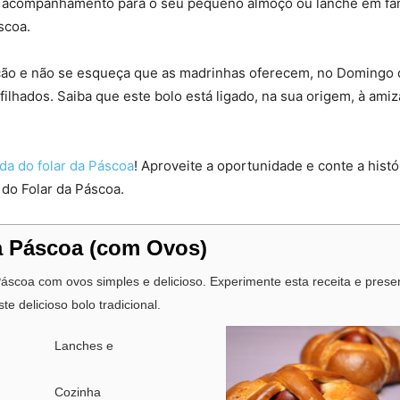
 acompanhamento para o seu pequeno almoço ou lanche em fam
scoa.
ção e não se esqueça que as madrinhas oferecem, no Domingo
afilhados. Saiba que este bolo está ligado, na sua origem, à ami
da do folar da Páscoa
! Aproveite a oportunidade e conte a hist
do Folar da Páscoa.
a Páscoa (com Ovos)
áscoa com ovos simples e delicioso. Experimente esta receita e prese
e delicioso bolo tradicional.
Lanches e
Cozinha