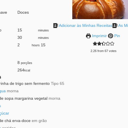
have
Doces
Adicionar às Minhas Receitas
As Mi
o
15
minutes
minutes
Imprimir
Pin
30
minutes
minutes
2
hours
15
hours
2.26
from
67
votes
8
porções
264
kcal
s
rinha de trigo sem fermento
Tipo 65
gua
morna
de sopa
margarina vegetal
morna
s
çúcar
de chá
erva-doce
em grão