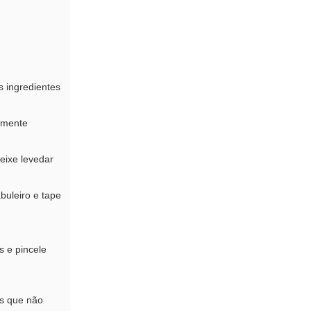
s ingredientes
amente
eixe levedar
buleiro e tape
s e pincele
os que não