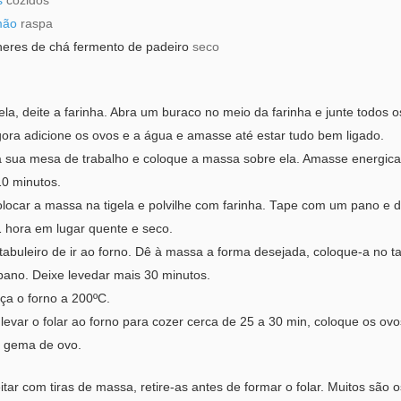
s
cozidos
mão
raspa
heres de chá
fermento de padeiro
seco
la, deite a farinha. Abra um buraco no meio da farinha e junte todos o
gora adicione os ovos e a água e amasse até estar tudo bem ligado.
 a sua mesa de trabalho e coloque a massa sobre ela. Amasse energic
10 minutos.
olocar a massa na tigela e polvilhe com farinha. Tape com um pano e d
1 hora em lugar quente e seco.
abuleiro de ir ao forno. Dê à massa a forma desejada, coloque-a no ta
ano. Deixe levedar mais 30 minutos.
ça o forno a 200ºC.
levar o folar ao forno para cozer cerca de 25 a 30 min, coloque os ovo
 gema de ovo.
itar com tiras de massa, retire-as antes de formar o folar. Muitos são 