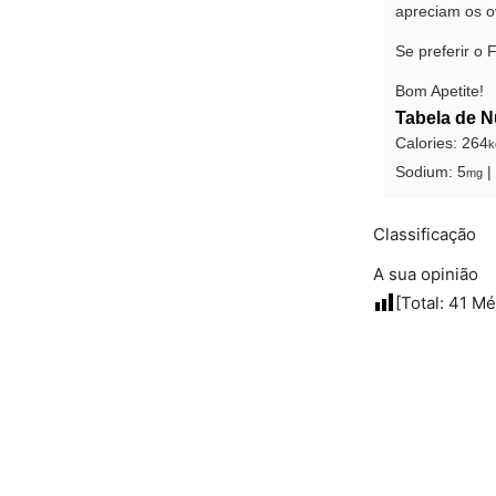
apreciam os ov
Se preferir o 
Bom Apetite!
Tabela de N
Calories:
264
k
Sodium:
5
|
mg
Classificação
A sua opinião
[Total:
41
Mé