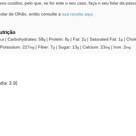
os cozidos, pelo que, se for este o seu caso, faça o seu folar da pás
Folar de Olhão, então consulte a
sua receita aqui
.
utrição
|
Carbohydrates:
58
|
Protein:
8
|
Fat:
2
|
Saturated Fat:
1
|
Chol
cal
g
g
g
g
Potassium:
227
|
Fiber:
7
|
Sugar:
13
|
Calcium:
23
|
Iron:
2
mg
g
g
mg
mg
dia:
3.9
]