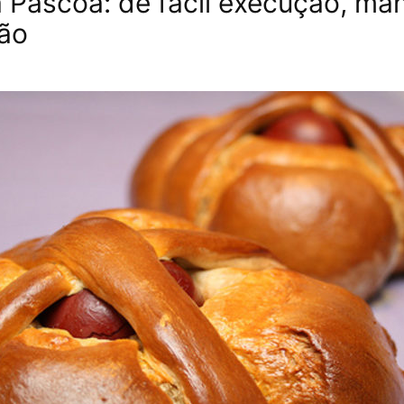
a Páscoa: de fácil execução, ma
ção