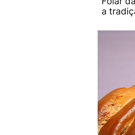
Folar d
a tradi