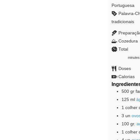
Portuguesa
Palavra-C
tradicionais
Preparaçã
Cozedura
Total
minutes
minutes
Doses
Calorias
Ingrediente
500
gr
fa
125
ml
á
1
colher 
3
un
ovo
100
gr.
a
1
colher 