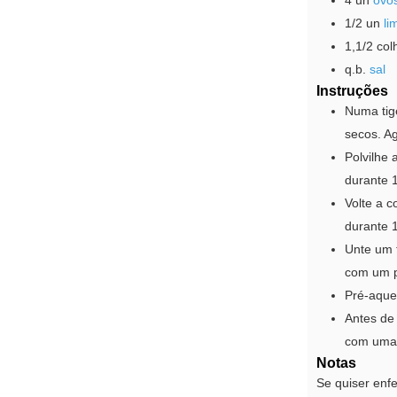
4
un
ovo
1/2
un
li
1,1/2
col
q.b.
sal
Instruções
Numa tige
secos. A
Polvilhe
durante 
Volte a c
durante 
Unte um t
com um p
Pré-aque
Antes de 
com uma
Notas
Se quiser enfe