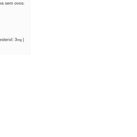
coa sem ovos.
esterol:
3
|
mg