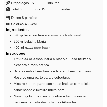
Preparação
15
minutes
minutes
Total
3
hours
hours
15
minutes
minutes
Doses
8
porções
Calorias
436
kcal
Ingredientes
370
gr
leite condensado
uma lata tradicional
200
gr
bolacha Maria
400
ml
natas
para bater
Instruções
Triture as bolachas Maria e reserve. Pode utilizar a
picadora é mais prático.
Bata as natas bem frias até ficarem bem cremosas.
Reserve uma parte para a cobertura.
Misture a outra parte das natas batidas com o leite
condensado e misture muito bem.
Numa tigela de ir á mesa, cubra o fundo com uma
pequena camada das bolachas trituradas.