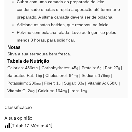
Cubra com uma camada do preparado de leite
condensado e natas e repita a operação até terminar o
preparado. A última camada deverá ser de bolacha.
Adicione as natas batidas, que reservou no ínicio.
Polvilhe com bolacha ralada. Leve ao frigorifico pelos
menos 3 horas, para solidificar.
Notas
Sirva a sua serradura bem fresca.
Tabela de Nutrição
Calories:
436
|
Carbohydrates:
45
|
Protein:
6
|
Fat:
27
|
kcal
g
g
g
Saturated Fat:
15
|
Cholesterol:
84
|
Sodium:
178
|
g
mg
mg
Potassium:
230
|
Fiber:
1
|
Sugar:
33
|
Vitamin A:
858
|
mg
g
g
IU
Vitamin C:
2
|
Calcium:
164
|
Iron:
1
mg
mg
mg
Classificação
A sua opinião
[Total:
17
Média:
4.1
]