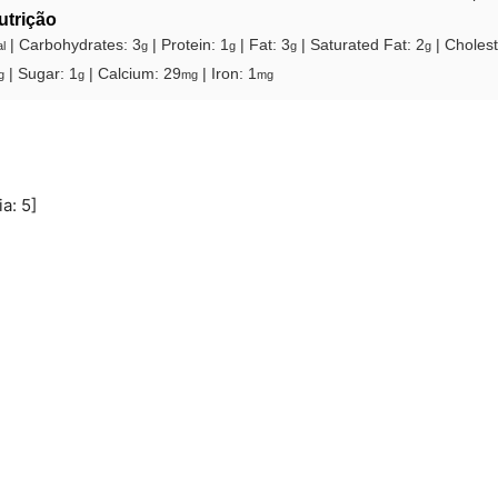
utrição
|
Carbohydrates:
3
|
Protein:
1
|
Fat:
3
|
Saturated Fat:
2
|
Cholest
l
g
g
g
g
|
Sugar:
1
|
Calcium:
29
|
Iron:
1
g
g
mg
mg
ia:
5
]