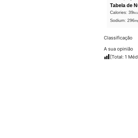
Tabela de N
Calories:
39
kca
Sodium:
296
m
Classificação
A sua opinião
[Total:
1
Méd