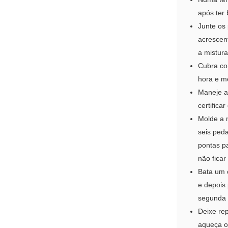
após ter
Junte os
acrescen
a mistur
Cubra co
hora e me
Maneje a
certifica
Molde a 
seis peda
pontas p
não fica
Bata um 
e depois
segunda 
Deixe re
aqueça o 