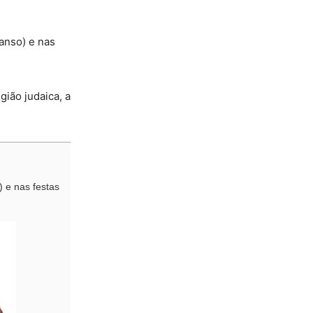
anso) e nas
ião judaica, a
 e nas festas