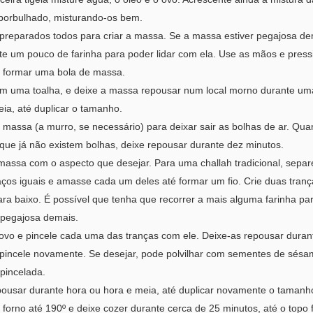
 borbulhado, misturando-os bem.
 preparados todos para criar a massa. Se a massa estiver pegajosa de
te um pouco de farinha para poder lidar com ela. Use as mãos e pres
a formar uma bola de massa.
m uma toalha, e deixe a massa repousar num local morno durante um
ia, até duplicar o tamanho.
 massa (a murro, se necessário) para deixar sair as bolhas de ar. Qu
r que já não existem bolhas, deixe repousar durante dez minutos.
massa com o aspecto que desejar. Para uma challah tradicional, sepa
ços iguais e amasse cada um deles até formar um fio. Crie duas trança
ara baixo. É possível que tenha que recorrer a mais alguma farinha p
r pegajosa demais.
ovo e pincele cada uma das tranças com ele. Deixe-as repousar duran
 pincele novamente. Se desejar, pode polvilhar com sementes de sés
pincelada.
pousar durante hora ou hora e meia, até duplicar novamente o tamanh
forno até 190º e deixe cozer durante cerca de 25 minutos, até o topo 