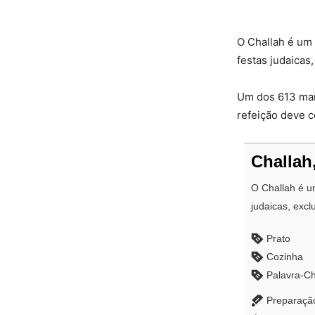
O Challah é um
festas judaicas
Um dos 613 man
refeição deve c
Challah
O Challah é u
judaicas, excl
Prato
Cozinha
Palavra-C
Preparaçã