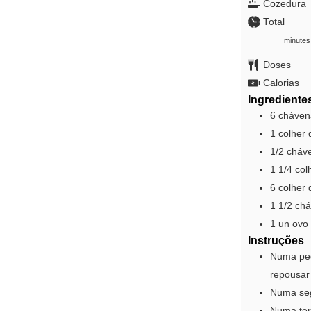
Cozedura
Total
minutes
minutes
Doses
Calorias
Ingrediente
6
cháve
1
colher 
1/2
cháv
1 1/4
col
6
colher 
1 1/2
ch
1
un
ovo
Instruções
Numa peq
repousar
Numa segu
Numa terc