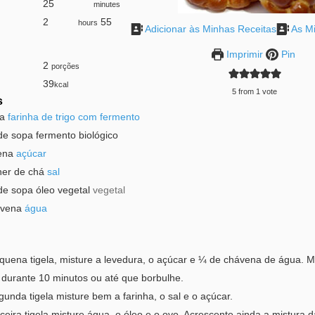
25
minutes
minutes
2
hours
55
hours
Adicionar às Minhas Receitas
As Mi
Imprimir
Pin
2
porções
39
kcal
5
from 1 vote
s
na
farinha de trigo com fermento
de sopa
fermento biológico
ena
açúcar
her de chá
sal
de sopa
óleo vegetal
vegetal
ávena
água
uena tigela, misture a levedura, o açúcar e ¼ de chávena de água. Mi
 durante 10 minutos ou até que borbulhe.
nda tigela misture bem a farinha, o sal e o açúcar.
eira tigela misture água, o óleo e o ovo. Acrescente ainda a mistura 