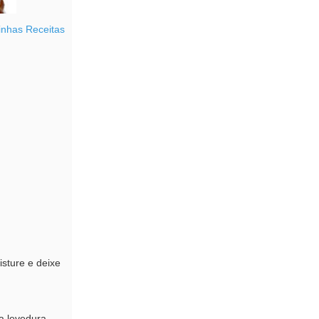
nhas Receitas
sture e deixe
da levedura