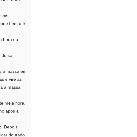
mais,
sione bem até
a hora ou
ando se
re a massa em
s e vire as
ara a massa
te meia hora,
amo após a
o. Depois,
ficar dourado.