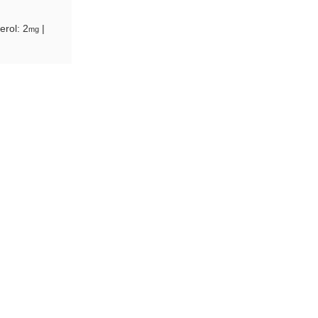
erol:
2
|
mg