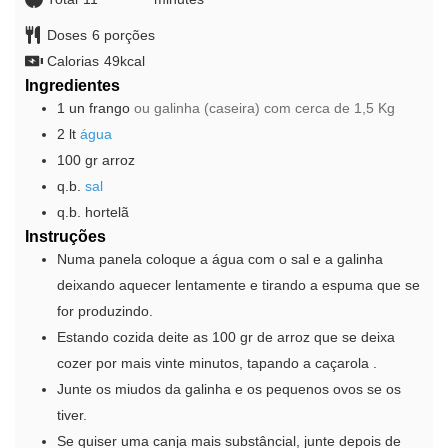
Doses
6
porções
Calorias
49
kcal
Ingredientes
1
un
frango
ou galinha (caseira) com cerca de 1,5 Kg
2
lt
água
100
gr
arroz
q.b.
sal
q.b.
hortelã
Instruções
Numa panela coloque a água com o sal e a galinha
deixando aquecer lentamente e tirando a espuma que se
for produzindo.
Estando cozida deite as 100 gr de arroz que se deixa
cozer por mais vinte minutos, tapando a caçarola .
Junte os miudos da galinha e os pequenos ovos se os
tiver.
Se quiser uma canja mais substâncial, junte depois de