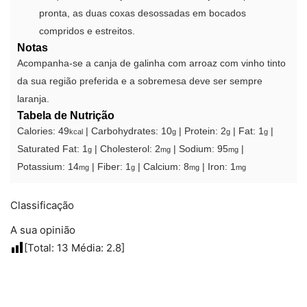
pronta, as duas coxas desossadas em bocados
compridos e estreitos.
Notas
Acompanha-se a canja de galinha com arroaz com vinho tinto
da sua região preferida e a sobremesa deve ser sempre
laranja.
Tabela de Nutrição
Calories:
49
|
Carbohydrates:
10
|
Protein:
2
|
Fat:
1
|
kcal
g
g
g
Saturated Fat:
1
|
Cholesterol:
2
|
Sodium:
95
|
g
mg
mg
Potassium:
14
|
Fiber:
1
|
Calcium:
8
|
Iron:
1
mg
g
mg
mg
Classificação
A sua opinião
[Total:
13
Média:
2.8
]