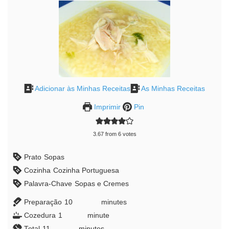
Adicionar às Minhas Receitas
As Minhas Receitas
Imprimir
Pin
3.67
from
6
votes
Prato
Sopas
Cozinha
Cozinha Portuguesa
Palavra-Chave
Sopas e Cremes
Preparação
10
minutes
minutes
Cozedura
1
minute
minute
Total
11
minutes
minutes