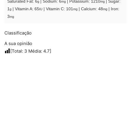
Saturated Fat:
6
|
Sodium:
6
|
Potassium:
1210
|
Sugar:
g
mg
mg
1
|
Vitamin A:
65
|
Vitamin C:
101
|
Calcium:
48
|
Iron:
g
IU
mg
mg
3
mg
Classificação
A sua opinião
[Total:
3
Média:
4.7
]