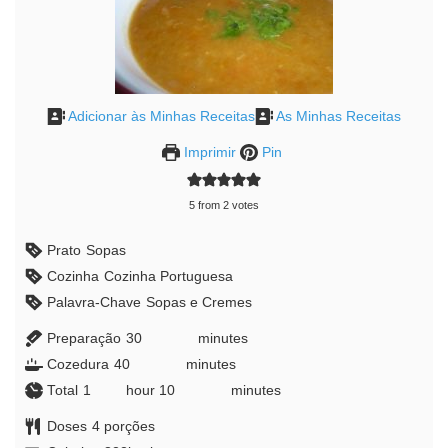
Adicionar às Minhas Receitas
As Minhas Receitas
Imprimir
Pin
5
from
2
votes
Prato
Sopas
Cozinha
Cozinha Portuguesa
Palavra-Chave
Sopas e Cremes
Preparação
30
minutes
minutes
Cozedura
40
minutes
minutes
Total
1
hour
hour
10
minutes
minutes
Doses
4
porções