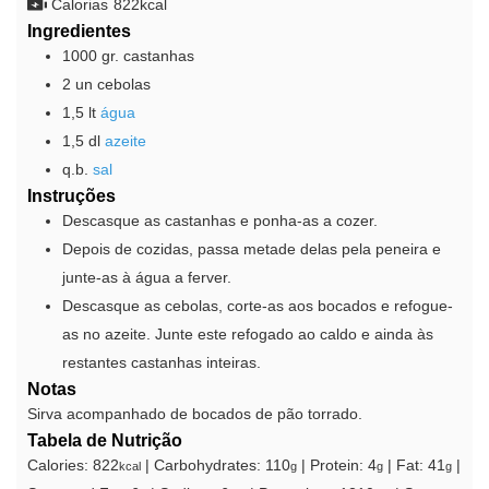
Calorias
822
kcal
Ingredientes
1000
gr.
castanhas
2
un
cebolas
1,5
lt
água
1,5
dl
azeite
q.b.
sal
Instruções
Descasque as castanhas e ponha-as a cozer.
Depois de cozidas, passa metade delas pela peneira e
junte-as à água a ferver.
Descasque as cebolas, corte-as aos bocados e refogue-
as no azeite. Junte este refogado ao caldo e ainda às
restantes castanhas inteiras.
Notas
Sirva acompanhado de bocados de pão torrado.
Tabela de Nutrição
Calories:
822
|
Carbohydrates:
110
|
Protein:
4
|
Fat:
41
|
kcal
g
g
g