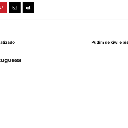
matizado
Pudim de kiwi e bi
tuguesa