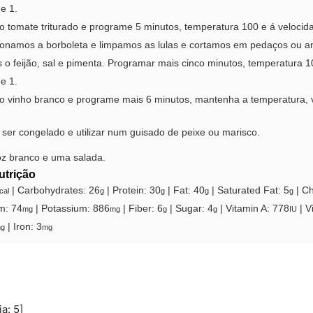
e 1.
o tomate triturado e programe 5 minutos, temperatura 100 e á velocid
ionamos a borboleta e limpamos as lulas e cortamos em pedaços ou an
 o feijão, sal e pimenta. Programar mais cinco minutos, temperatura 1
e 1.
 o vinho branco e programe mais 6 minutos, mantenha a temperatura, 
ser congelado e utilizar num guisado de peixe ou marisco.
oz branco e uma salada.
utrição
|
Carbohydrates:
26
|
Protein:
30
|
Fat:
40
|
Saturated Fat:
5
|
Ch
cal
g
g
g
g
m:
74
|
Potassium:
886
|
Fiber:
6
|
Sugar:
4
|
Vitamin A:
778
|
V
mg
mg
g
g
IU
|
Iron:
3
g
mg
ia:
5
]