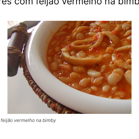
es com feijão vermelho na bim
feijão vermelho na bimby