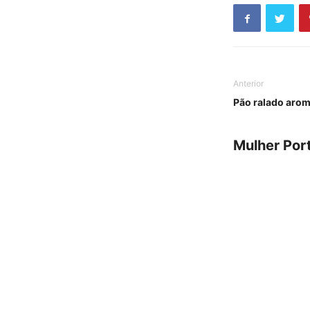
Anterior
Pão ralado aro
Mulher Por