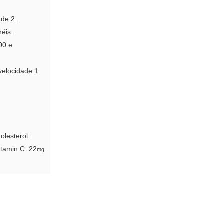
ade 2.
éis.
00 e
velocidade 1.
olesterol:
itamin C:
22
mg