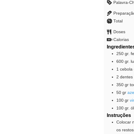
Palavra-C
Preparaçã
Total
Doses
Calorias
Ingrediente
250
gr.
f
600
gr.
l
1
cebola
2
dentes
350
gr
t
50
gr
aze
100
gr
vi
100
gr.
ó
Instruções
Colocar n
os resto