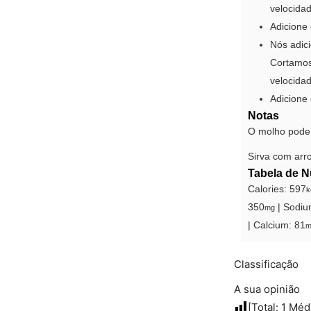
velocidad
Adicione 
Nós adic
Cortamos
velocidad
Adicione
Notas
O molho pode 
Sirva com arr
Tabela de N
Calories:
597
k
350
|
Sodiu
mg
|
Calcium:
81
m
Classificação
A sua opinião
[Total:
1
Méd