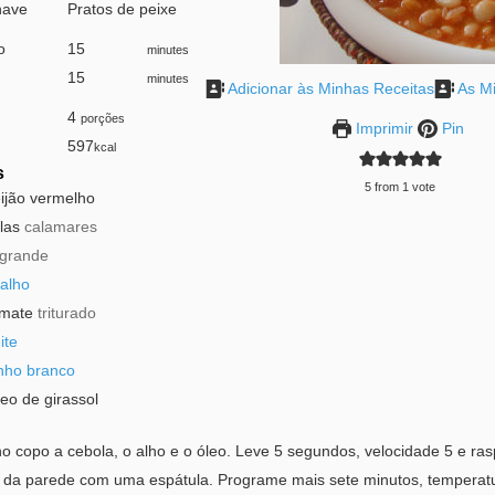
have
Pratos de peixe
o
15
minutes
minutes
15
minutes
minutes
Adicionar às Minhas Receitas
As Mi
4
porções
Imprimir
Pin
597
kcal
s
5
from 1 vote
eijão vermelho
ulas
calamares
grande
alho
omate
triturado
ite
nho branco
leo de girassol
o copo a cebola, o alho e o óleo. Leve 5 segundos, velocidade 5 e ra
s da parede com uma espátula. Programe mais sete minutos, temperat